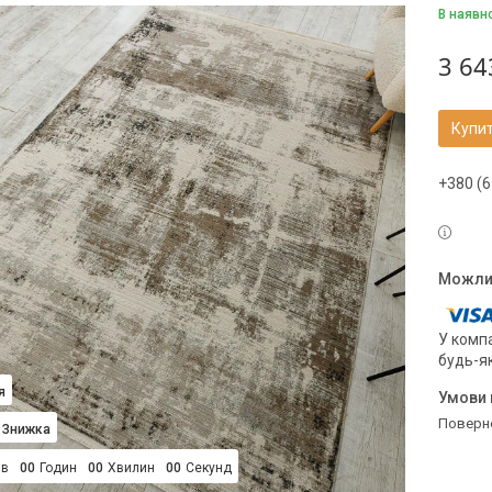
В наявн
3 64
Купи
+380 (6
У компа
будь-я
я
поверн
ів
0
0
Годин
0
0
Хвилин
0
0
Секунд