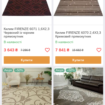
Килим FIRENZE 6071 1,6Х2,3
Червоний із чорним
Килим FIRENZE 6070 2,4Х3,3
прямокутник
Кремовий прямокутник
В наявності
В наявності
3 643
7 841
₴
₴
7 286 ₴
15 682 ₴
Купити
Купити
Акція
–50%
Акція
–50%