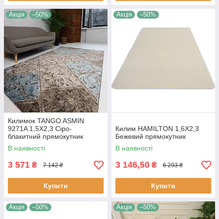
Акція
–50%
Акція
–50%
Килимок TANGO ASMIN
9271A 1,5Х2,3 Сіро-
Килим HAMILTON 1,6Х2,3
блакитний прямокутник
Бежевий прямокутник
В наявності
В наявності
3 571
3 146,50
₴
₴
7 142 ₴
6 293 ₴
Купити
Купити
Акція
–50%
Акція
–50%