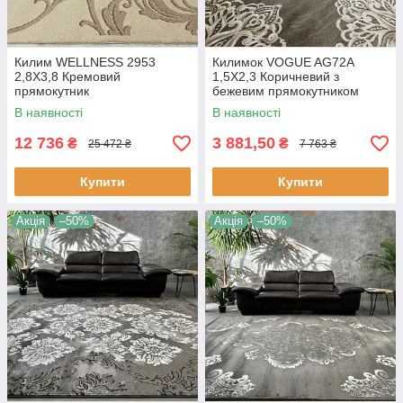
Килим WELLNESS 2953
Килимок VOGUE AG72A
2,8Х3,8 Кремовий
1,5Х2,3 Коричневий з
прямокутник
бежевим прямокутником
В наявності
В наявності
12 736
3 881,50
₴
₴
25 472 ₴
7 763 ₴
Купити
Купити
Акція
–50%
Акція
–50%