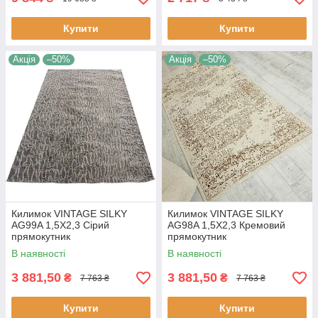
Купити
Купити
Акція
–50%
Акція
–50%
Килимок VINTAGE SILKY
Килимок VINTAGE SILKY
AG99A 1,5Х2,3 Сірий
AG98A 1,5Х2,3 Кремовий
прямокутник
прямокутник
В наявності
В наявності
3 881,50
3 881,50
₴
₴
7 763 ₴
7 763 ₴
Купити
Купити