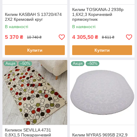
Килим TOSKANA-J 2938p
Килим KASBAH S 13720/474
1,6Х2,3 Коричневий
2Х2 Кремовий круг
прямокутник
В наявності
В наявності
5 370
4 305,50
₴
₴
10 740 ₴
8 611 ₴
Купити
Купити
Акція
–50%
Акція
–50%
Килимок SEVILLA 4731
0,8Х1,5 Помаранчевий
Килим MYRAS 9695B 2Х2,9