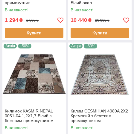
прямокутник
Білий овал
В наявності
В наявності
1 294
10 440
₴
₴
2 588 ₴
20 880 ₴
Купити
Купити
Акція
–50%
Акція
–50%
Килимок KASMIR NEPAL
Килим CESMIHAN 4989A 2Х2
0051-04 1,2Х1,7 Білий з
Кремовий з бежевим
бежевим прямокутником
прямокутником
В наявності
В наявності