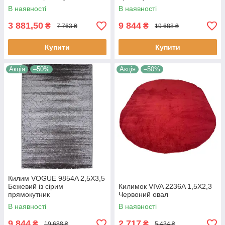
В наявності
В наявності
3 881,50
9 844
₴
₴
7 763 ₴
19 688 ₴
Купити
Купити
Акція
–50%
Акція
–50%
Килим VOGUE 9854A 2,5Х3,5
Бежевий із сірим
Килимок VIVA 2236A 1,5Х2,3
прямокутник
Червоний овал
В наявності
В наявності
9 844
2 717
₴
₴
19 688 ₴
5 434 ₴