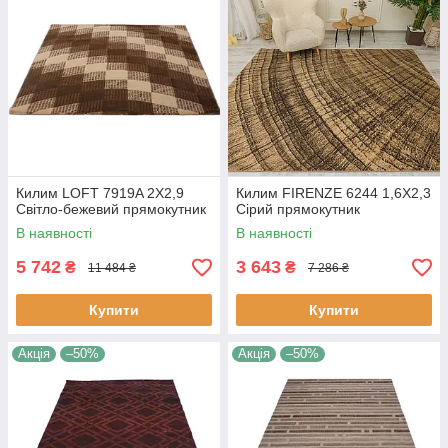
Килим LOFT 7919A 2Х2,9
Килим FIRENZE 6244 1,6Х2,3
Світло-бежевий прямокутник
Сірий прямокутник
В наявності
В наявності
5 742
3 643
₴
₴
11 484 ₴
7 286 ₴
Купити
Купити
Акція
–50%
Акція
–50%