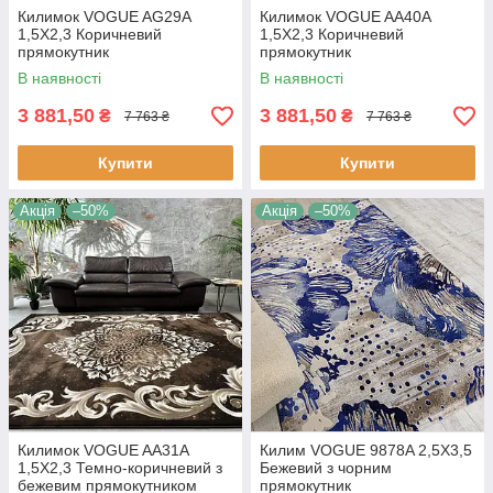
Килимок VOGUE AG29A
Килимок VOGUE AA40A
1,5Х2,3 Коричневий
1,5Х2,3 Коричневий
прямокутник
прямокутник
В наявності
В наявності
3 881,50
3 881,50
₴
₴
7 763 ₴
7 763 ₴
Купити
Купити
Акція
–50%
Акція
–50%
Килимок VOGUE AA31A
Килим VOGUE 9878A 2,5Х3,5
1,5Х2,3 Темно-коричневий з
Бежевий з чорним
бежевим прямокутником
прямокутник