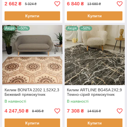
2 662
6 840
₴
₴
5 324 ₴
13 680 ₴
Купити
Купити
Акція
–50%
Акція
–50%
Килим BONITA 2202 1,52Х2,3
Килим ARTLINE BG45A 2Х2,9
Бежевий прямокутник
Темно-сірий прямокутник
В наявності
В наявності
4 247,50
7 308
₴
₴
8 495 ₴
14 616 ₴
Купити
Купити