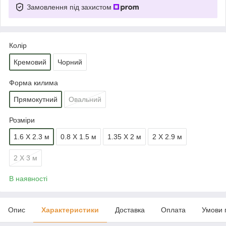
Замовлення під захистом
Колір
Кремовий
Чорний
Форма килима
Прямокутний
Овальний
Розміри
1.6 Х 2.3 м
0.8 Х 1.5 м
1.35 Х 2 м
2 Х 2.9 м
2 Х 3 м
В наявності
Опис
Характеристики
Доставка
Оплата
Умови 