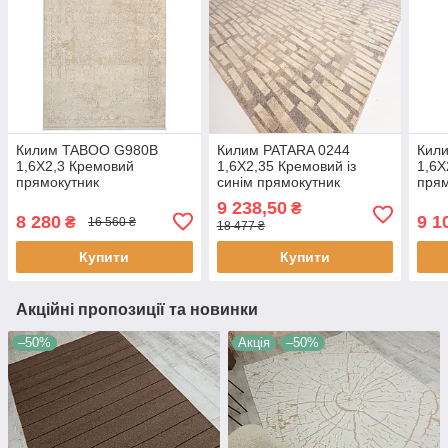
Килим TABOO G980B
Килим PATARA 0244
Кил
1,6Х2,3 Кремовий
1,6Х2,35 Кремовий із
1,6Х
прямокутник
синім прямокутник
прям
9 238,50
₴
8 280
9 1
₴
16 560 ₴
18 477 ₴
Купити
Купити
Акційні пропозиції та новинки
–50%
Акція
–50%