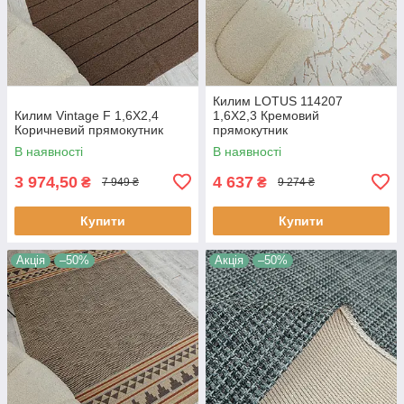
Килим LOTUS 114207
Килим Vintage F 1,6Х2,4
1,6Х2,3 Кремовий
Коричневий прямокутник
прямокутник
В наявності
В наявності
3 974,50
4 637
₴
₴
7 949 ₴
9 274 ₴
Купити
Купити
Акція
–50%
Акція
–50%