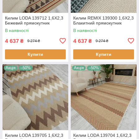
Килим LODA 139712 1,6Х2,3
Килим REMIX 139300 1,6Х2,3
Бежевий прямокутник
Блакитний прямокутник
В наявності
В наявності
4 637
4 637
₴
₴
9 274 ₴
9 274 ₴
Купити
Купити
Акція
–50%
Акція
–50%
Килим LODA 139705 1,6Х2,3
Килим LODA 139704 1,6Х2,3