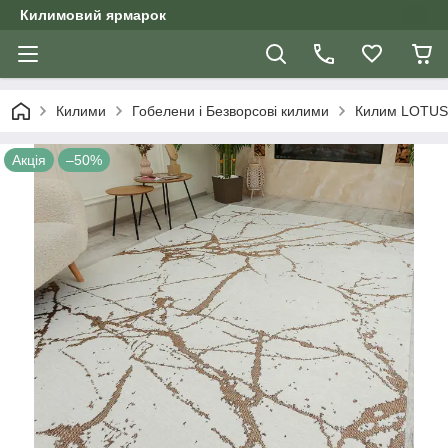
Килимовий ярмарок
Килими
Гобелени і Безворсові килими
Килим LOTUS 
Акція
–50%