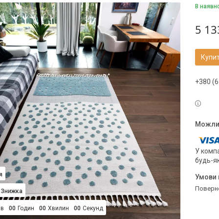
В наявн
5 13
Купи
+380 (6
У компа
будь-я
я
поверн
ів
0
0
Годин
0
0
Хвилин
0
0
Секунд