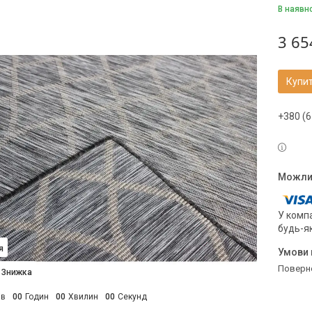
В наявн
3 65
Купи
+380 (6
У компа
будь-я
я
поверн
ів
0
0
Годин
0
0
Хвилин
0
0
Секунд