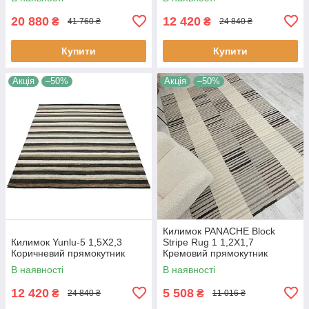
20 880
12 420
₴
₴
41 760 ₴
24 840 ₴
Купити
Купити
Акція
–50%
Акція
–50%
Килимок PANACHE Block
Килимок Yunlu-5 1,5Х2,3
Stripe Rug 1 1,2Х1,7
Коричневий прямокутник
Кремовий прямокутник
В наявності
В наявності
12 420
5 508
₴
₴
24 840 ₴
11 016 ₴