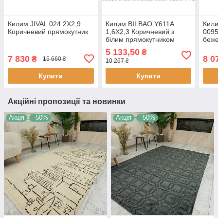
Килим JIVAL 024 2Х2,9
Килим BILBAO Y611A
Кил
Коричневий прямокутник
1,6Х2,3 Коричневий з
0095
білим прямокутником
беж
5 133,50
₴
7 830
8 0
₴
15 660 ₴
10 267 ₴
Купити
Купити
Акційні пропозиції та новинки
Акція
–50%
Акція
–50%