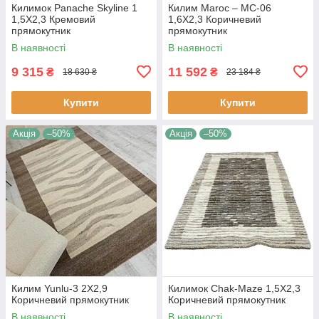
Килимок Panache Skyline 1
Килим Maroc – MC-06
1,5Х2,3 Кремовий
1,6Х2,3 Коричневий
прямокутник
прямокутник
В наявності
В наявності
9 315
11 592
₴
₴
18 630 ₴
23 184 ₴
Купити
Купити
Акція
–50%
Акція
–50%
Килим Yunlu-3 2Х2,9
Килимок Chak-Maze 1,5Х2,3
Коричневий прямокутник
Коричневий прямокутник
В наявності
В наявності