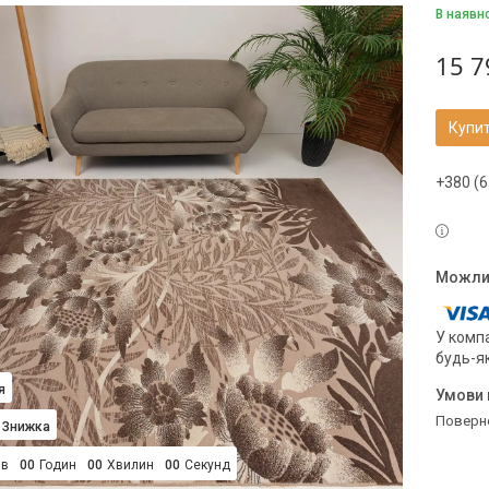
В наявн
15 7
Купи
+380 (6
У компа
будь-я
я
поверн
ів
0
0
Годин
0
0
Хвилин
0
0
Секунд