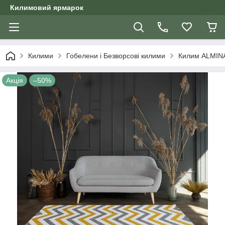
Килимовий ярмарок
Килими
Гобелени і Безворсові килими
Килим ALMINA
Акція
–50%