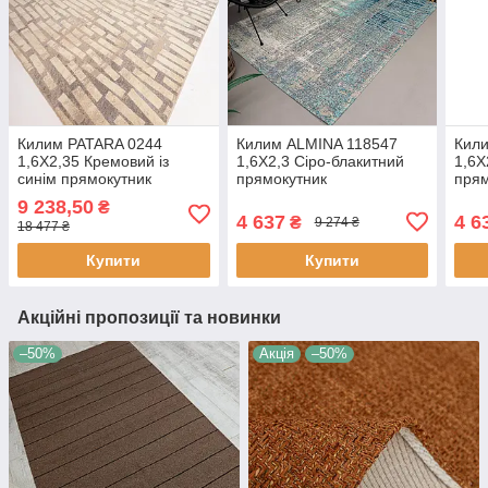
Килим PATARA 0244
Килим ALMINA 118547
Кил
1,6Х2,35 Кремовий із
1,6Х2,3 Сіро-блакитний
1,6Х
синім прямокутник
прямокутник
прям
9 238,50
₴
4 637
4 6
₴
9 274 ₴
18 477 ₴
Купити
Купити
Акційні пропозиції та новинки
–50%
Акція
–50%