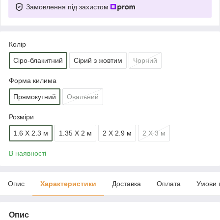
Замовлення під захистом
Колір
Сіро-блакитний
Сірий з жовтим
Чорний
Форма килима
Прямокутний
Овальний
Розміри
1.6 Х 2.3 м
1.35 Х 2 м
2 Х 2.9 м
2 Х 3 м
В наявності
Опис
Характеристики
Доставка
Оплата
Умови 
Опис