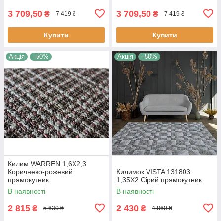
3 709,50
3 709,50
₴
₴
7 419 ₴
7 419 ₴
Купити
Купити
Акція
–50%
Акція
–50%
Килим WARREN 1,6Х2,3
Коричнево-рожевий
Килимок VISTA 131803
прямокутник
1,35Х2 Сірий прямокутник
В наявності
В наявності
2 815
2 430
₴
₴
5 630 ₴
4 860 ₴