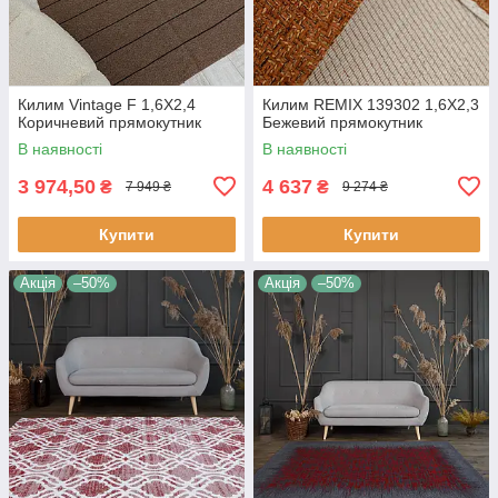
Килим Vintage F 1,6Х2,4
Килим REMIX 139302 1,6Х2,3
Коричневий прямокутник
Бежевий прямокутник
В наявності
В наявності
3 974,50
4 637
₴
₴
7 949 ₴
9 274 ₴
Купити
Купити
Акція
–50%
Акція
–50%