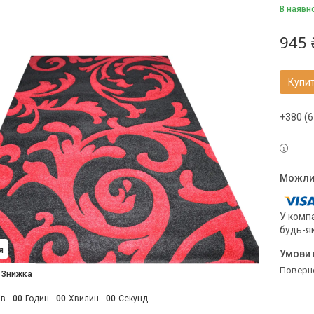
В наявн
945 
Купи
+380 (6
У компа
будь-я
я
поверн
ів
0
0
Годин
0
0
Хвилин
0
0
Секунд