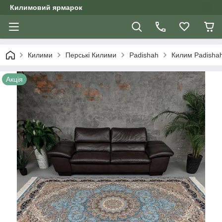
Килимовий ярмарок
Килими
Перські Килими
Padishah
Килим Padisha
Акція