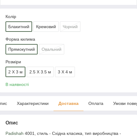
Колір
Блакитний
Кремовий
Чорний
Форма килима
Прямокутний
Овальний
Розміри
2 Х 3 м
2.5 Х 3.5 м
3 Х 4 м
В наявності
пис
Характеристики
Доставка
Оплата
Умови пове
Опис
Padishah
4001, стиль - Східна класика, тип виробництва -