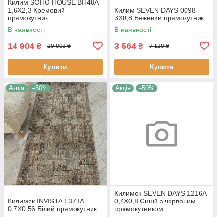
Килим SOHO HOUSE BH48A
1,6Х2,3 Кремовий
Килим SEVEN DAYS 0098
прямокутник
3Х0,8 Бежевий прямокутник
В наявності
В наявності
14 904
3 564
₴
₴
29 808 ₴
7 128 ₴
Купити
Купити
Акція
–50%
Акція
–50%
Килимок SEVEN DAYS 1216A
Килимок INVISTA T378A
0,4Х0,8 Синій з червоним
0,7Х0,56 Білий прямокутник
прямокутником