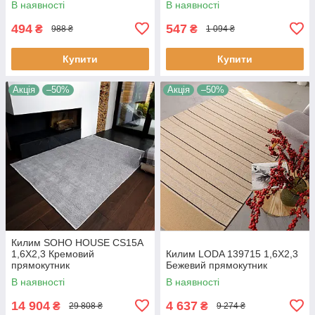
В наявності
В наявності
494
547
₴
₴
988 ₴
1 094 ₴
Купити
Купити
Акція
–50%
Акція
–50%
Килим SOHO HOUSE CS15A
1,6Х2,3 Кремовий
Килим LODA 139715 1,6Х2,3
прямокутник
Бежевий прямокутник
В наявності
В наявності
14 904
4 637
₴
₴
29 808 ₴
9 274 ₴