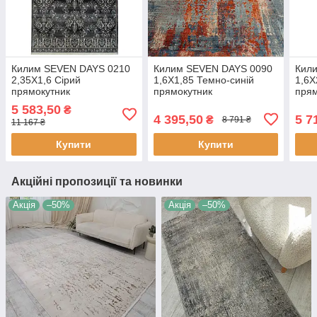
Килим SEVEN DAYS 0210
Килим SEVEN DAYS 0090
Кил
2,35Х1,6 Сірий
1,6Х1,85 Темно-синій
1,6Х
прямокутник
прямокутник
прям
5 583,50
₴
4 395,50
5 7
₴
8 791 ₴
11 167 ₴
Купити
Купити
Акційні пропозиції та новинки
Акція
–50%
Акція
–50%