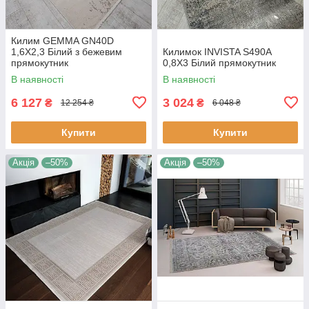
Килим GEMMA GN40D
1,6Х2,3 Білий з бежевим
Килимок INVISTA S490A
прямокутник
0,8Х3 Білий прямокутник
В наявності
В наявності
6 127
3 024
₴
₴
12 254 ₴
6 048 ₴
Купити
Купити
Акція
–50%
Акція
–50%