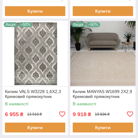
Купити
Купити
Акція
–50%
Акція
–50%
Килим VALS W3228 1,6Х2,3
Килим MANYAS W1699 2Х2,9
Кремовий прямокутник
Кремовий прямокутник
В наявності
В наявності
6 955
9 918
₴
₴
13 910 ₴
19 836 ₴
Купити
Купити