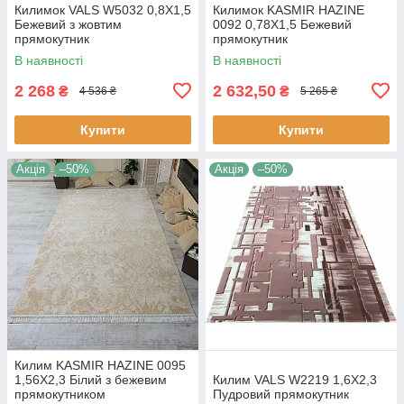
Килимок VALS W5032 0,8Х1,5
Килимок KASMIR HAZINE
Бежевий з жовтим
0092 0,78Х1,5 Бежевий
прямокутник
прямокутник
В наявності
В наявності
2 268
2 632,50
₴
₴
4 536 ₴
5 265 ₴
Купити
Купити
Акція
–50%
Акція
–50%
Килим KASMIR HAZINE 0095
1,56Х2,3 Білий з бежевим
Килим VALS W2219 1,6Х2,3
прямокутником
Пудровий прямокутник