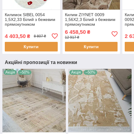
Килимок SIBEL 0054
Килим ZIYNET 0009
Кил
1,5Х2,33 Білий з бежевим
1,56Х2,3 Білий з бежевим
0092
прямокутником
прямокутником
прям
6 458,50
₴
4 403,50
2 6
₴
8 807 ₴
12 917 ₴
Купити
Купити
Акційні пропозиції та новинки
Акція
–50%
Акція
–50%