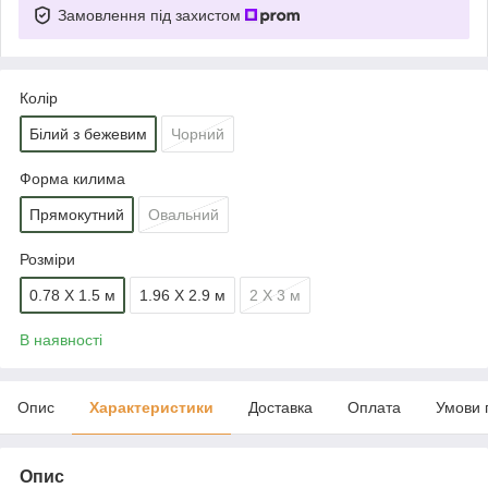
Замовлення під захистом
Колір
Білий з бежевим
Чорний
Форма килима
Прямокутний
Овальний
Розміри
0.78 Х 1.5 м
1.96 Х 2.9 м
2 Х 3 м
В наявності
Опис
Характеристики
Доставка
Оплата
Умови 
Опис