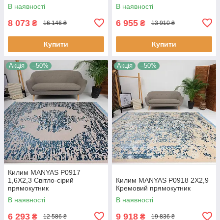
В наявності
В наявності
8 073
6 955
₴
₴
16 146 ₴
13 910 ₴
Купити
Купити
Акція
–50%
Акція
–50%
Килим MANYAS P0917
1,6Х2,3 Світло-сірий
Килим MANYAS P0918 2Х2,9
прямокутник
Кремовий прямокутник
В наявності
В наявності
6 293
9 918
₴
₴
12 586 ₴
19 836 ₴