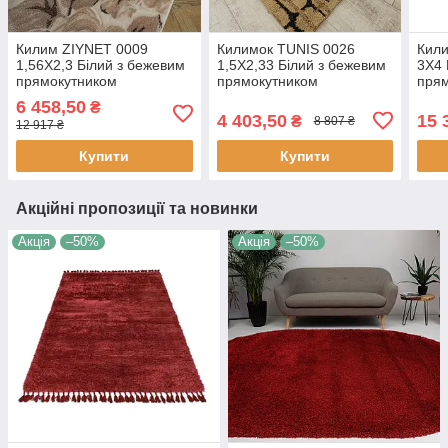
Килим ZIYNET 0009
Килимок TUNIS 0026
Кил
1,56Х2,3 Білий з бежевим
1,5Х2,33 Білий з бежевим
3Х4 
прямокутником
прямокутником
пря
6 458,50
₴
4 403,50
15 
₴
8 807 ₴
12 917 ₴
Купити
Купити
Акційні пропозиції та новинки
Акція
–50%
Акція
–50%