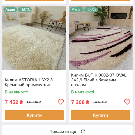
Акція
–50%
Акція
–50%
Килим BUTIK 0002-37 OVAL
Килим ASTORIA 1,6Х2,3
2Х2,9 Білий з бежевим
Кремовий прямокутник
овалом
В наявності
В наявності
7 452
7 308
₴
₴
14 904 ₴
14 616 ₴
Купити
Купити
Показати ще