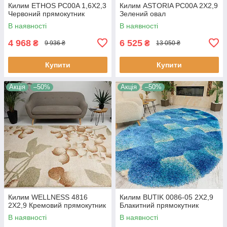
Килим ETHOS PC00A 1,6Х2,3
Килим ASTORIA PC00A 2Х2,9
Червоний прямокутник
Зелений овал
В наявності
В наявності
4 968
6 525
₴
₴
9 936 ₴
13 050 ₴
Купити
Купити
Акція
–50%
Акція
–50%
Килим WELLNESS 4816
Килим BUTIK 0086-05 2Х2,9
2Х2,9 Кремовий прямокутник
Блакитний прямокутник
В наявності
В наявності