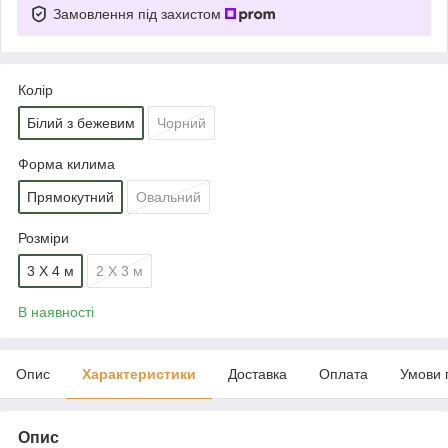
Замовлення під захистом
Колір
Білий з бежевим
Чорний
Форма килима
Прямокутний
Овальний
Розміри
3 Х 4 м
2 Х 3 м
В наявності
Опис
Характеристики
Доставка
Оплата
Умови 
Опис