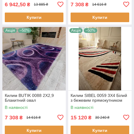
6 942,50
7 308
₴
₴
13 885 ₴
14 616 ₴
Купити
Купити
Акція
–50%
Акція
–50%
Килим BUTIK 0088 2Х2,9
Килим SIBEL 0059 3Х4 Білий
Блакитний овал
з бежевим прямокутником
В наявності
В наявності
7 308
15 120
₴
₴
14 616 ₴
30 240 ₴
Купити
Купити