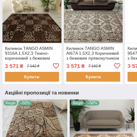
Килимок TANGO ASMIN
Килимок TANGO ASMIN
Кил
9316A 1,5Х2,3 Темно-
AI67A 1,5Х2,3 Коричневий
9547
коричневий з бежевим
з бежевим прямокутником
з бе
прямокутником
3 571
3 571
3 5
₴
₴
7 142 ₴
7 142 ₴
Купити
Купити
Акційні пропозиції та новинки
Акція
–50%
Акція
–50%