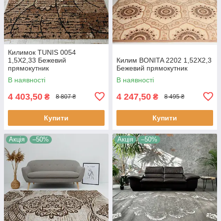
Килимок TUNIS 0054
1,5Х2,33 Бежевий
Килим BONITA 2202 1,52Х2,3
прямокутник
Бежевий прямокутник
В наявності
В наявності
4 403,50
4 247,50
₴
₴
8 807 ₴
8 495 ₴
Купити
Купити
Акція
–50%
Акція
–50%