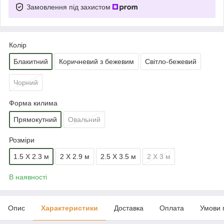
Замовлення під захистом
Колір
Блакитний
Коричневий з бежевим
Світло-бежевий
Чорний
Форма килима
Прямокутний
Овальний
Розміри
1.5 Х 2.3 м
2 Х 2.9 м
2.5 Х 3.5 м
2 Х 3 м
В наявності
Опис
Характеристики
Доставка
Оплата
Умови 