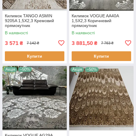
Килимок TANGO ASMIN
Килимок VOGUE AA40A
9205A 1,5Х2,3 Кремовий
1,5Х2,3 Коричневий
прямокутник
прямокутник
В наявності
В наявності
3 571
3 881,50
₴
₴
7 142 ₴
7 763 ₴
Купити
Купити
Акція
–50%
Акція
–50%
Килимок VOGUE AG29A