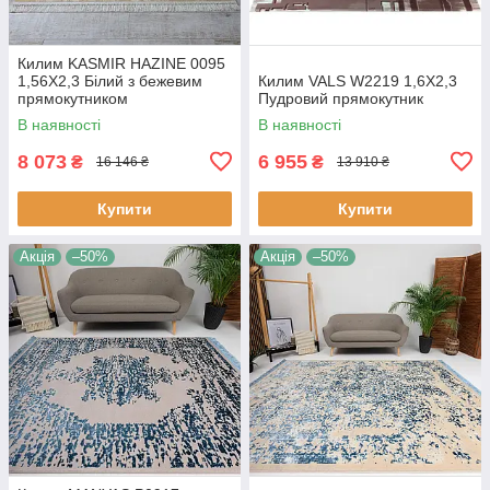
Килим KASMIR HAZINE 0095
1,56Х2,3 Білий з бежевим
Килим VALS W2219 1,6Х2,3
прямокутником
Пудровий прямокутник
В наявності
В наявності
8 073
6 955
₴
₴
16 146 ₴
13 910 ₴
Купити
Купити
Акція
–50%
Акція
–50%