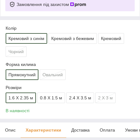
Замовлення під захистом
Колір
Кремовий з синім
Кремовий з бежевим
Кремовий
Чорний
Форма килима
Прямокутний
Овальний
Розміри
1.6 Х 2.35 м
0.8 Х 1.5 м
2.4 Х 3.5 м
2 Х 3 м
В наявності
Опис
Характеристики
Доставка
Оплата
Умови 