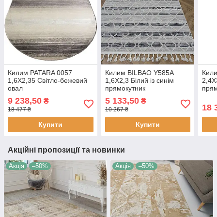
Килим PATARA 0057
Килим BILBAO Y585A
Кил
1,6Х2,35 Світло-бежевий
1,6Х2,3 Білий із синім
2,4Х
овал
прямокутник
прям
9 238,50
5 133,50
₴
₴
18 
18 477 ₴
10 267 ₴
Купити
Купити
Акційні пропозиції та новинки
Акція
–50%
Акція
–50%