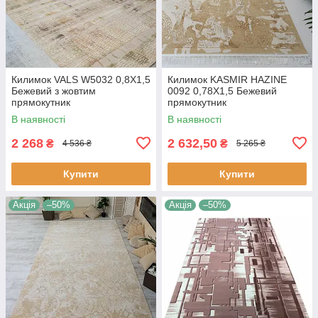
Килимок VALS W5032 0,8Х1,5
Килимок KASMIR HAZINE
Бежевий з жовтим
0092 0,78Х1,5 Бежевий
прямокутник
прямокутник
В наявності
В наявності
2 268
2 632,50
₴
₴
4 536 ₴
5 265 ₴
Купити
Купити
Акція
–50%
Акція
–50%