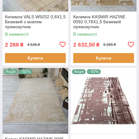
Килимок VALS W5032 0,8Х1,5
Килимок KASMIR HAZINE
Бежевий з жовтим
0092 0,78Х1,5 Бежевий
прямокутник
прямокутник
В наявності
В наявності
2 268
2 632,50
₴
₴
4 536 ₴
5 265 ₴
Купити
Купити
Акція
–50%
Акція
–50%
Килим KASMIR HAZINE 0095