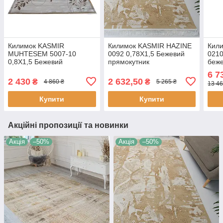
Килимок KASMIR
Килимок KASMIR HAZINE
Кил
MUHTESEM 5007-10
0092 0,78Х1,5 Бежевий
0210
0,8Х1,5 Бежевий
прямокутник
беж
прямокутник
6 7
2 430
2 632,50
₴
₴
4 860 ₴
5 265 ₴
13 46
Купити
Купити
Акційні пропозиції та новинки
Акція
–50%
Акція
–50%