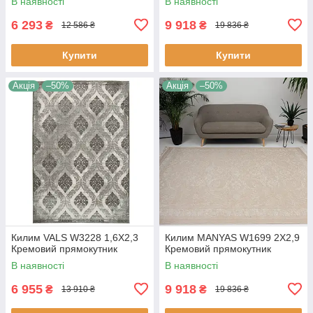
В наявності
В наявності
6 293
9 918
₴
₴
12 586 ₴
19 836 ₴
Купити
Купити
Акція
–50%
Акція
–50%
Килим VALS W3228 1,6Х2,3
Килим MANYAS W1699 2Х2,9
Кремовий прямокутник
Кремовий прямокутник
В наявності
В наявності
6 955
9 918
₴
₴
13 910 ₴
19 836 ₴