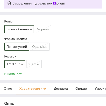
Замовлення під захистом
Колір
Білий з бежевим
Чорний
Форма килима
Прямокутний
Овальний
Розміри
1.2 Х 1.7 м
2 Х 3 м
В наявності
Опис
Характеристики
Доставка
Оплата
Умови 
Опис