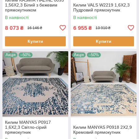
1,56Х2,3 Білий з бежевим
Килим VALS W2219 1,6Х2,3
прямокутником
Пудровий прямокутник
В наявності
В наявності
8 073
6 955
₴
₴
16 146 ₴
13 910 ₴
Купити
Купити
Акція
–50%
Акція
–50%
Килим MANYAS P0917
1,6Х2,3 Світло-сірий
Килим MANYAS P0918 2Х2,9
прямокутник
Кремовий прямокутник