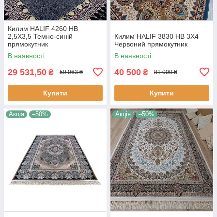
Килим HALIF 4260 HB
2,5Х3,5 Темно-синій
Килим HALIF 3830 HB 3Х4
прямокутник
Червоний прямокутник
В наявності
В наявності
29 531,50
40 500
₴
₴
59 063 ₴
81 000 ₴
Купити
Купити
Акція
–50%
Акція
–50%