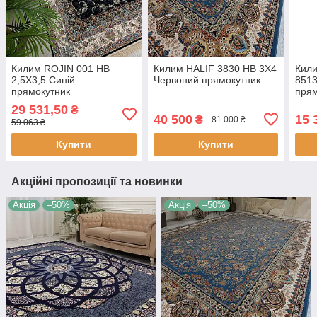
Килим ROJIN 001 HB
Килим HALIF 3830 HB 3Х4
Кил
2,5Х3,5 Синій
Червоний прямокутник
851
прямокутник
прям
29 531,50
₴
40 500
15 
₴
81 000 ₴
59 063 ₴
Купити
Купити
Акційні пропозиції та новинки
Акція
–50%
Акція
–50%