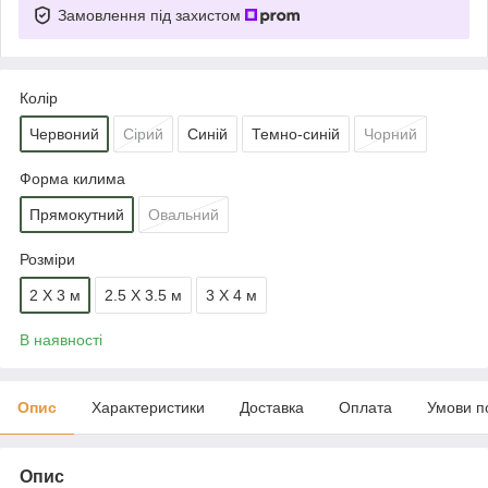
Замовлення під захистом
Колір
Червоний
Сірий
Синій
Темно-синій
Чорний
Форма килима
Прямокутний
Овальний
Розміри
2 Х 3 м
2.5 Х 3.5 м
3 Х 4 м
В наявності
Опис
Характеристики
Доставка
Оплата
Умови п
Опис