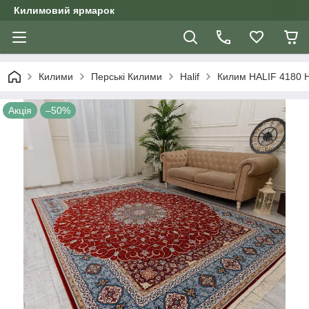
Килимовий ярмарок
Килими
Перські Килими
Halif
Килим HALIF 4180 
Акція
–50%