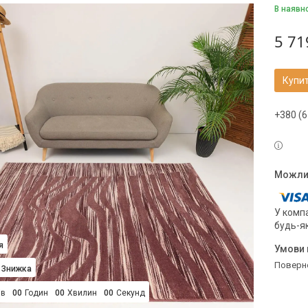
В наявн
5 71
Купи
+380 (6
У компа
будь-я
я
поверн
ів
0
0
Годин
0
0
Хвилин
0
0
Секунд