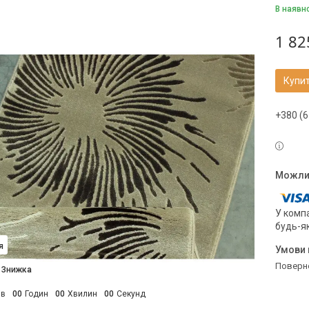
В наявн
1 82
Купи
+380 (6
У компа
будь-я
я
поверн
ів
0
0
Годин
0
0
Хвилин
0
0
Секунд