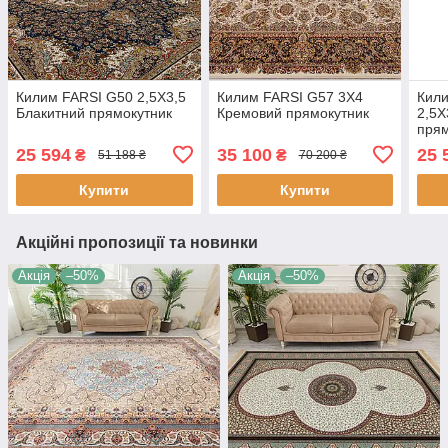
Килим FARSI G50 2,5Х3,5
Килим FARSI G57 3Х4
Кил
Блакитний прямокутник
Кремовий прямокутник
2,5Х
прям
25 594
35 100
25 
₴
₴
51 188 ₴
70 200 ₴
Купити
Купити
Акційні пропозиції та новинки
Акція
–50%
Акція
–50%