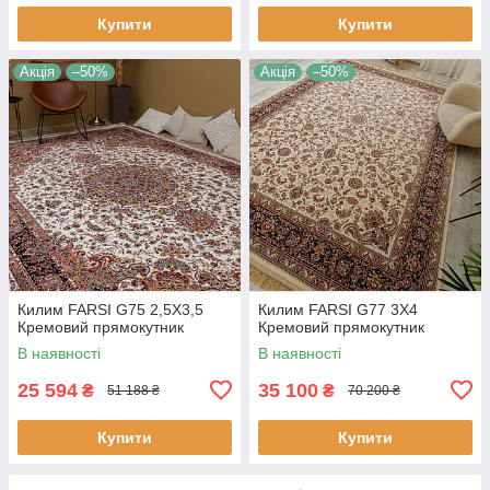
Купити
Купити
Акція
–50%
Акція
–50%
Килим FARSI G75 2,5Х3,5
Килим FARSI G77 3Х4
Кремовий прямокутник
Кремовий прямокутник
В наявності
В наявності
25 594
35 100
₴
₴
51 188 ₴
70 200 ₴
Купити
Купити