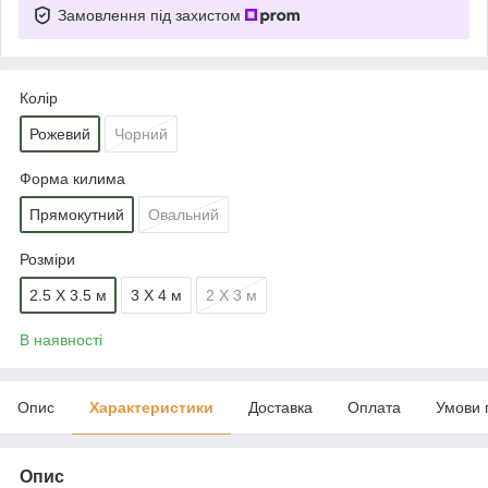
Замовлення під захистом
Колір
Рожевий
Чорний
Форма килима
Прямокутний
Овальний
Розміри
2.5 Х 3.5 м
3 Х 4 м
2 Х 3 м
В наявності
Опис
Характеристики
Доставка
Оплата
Умови 
Опис