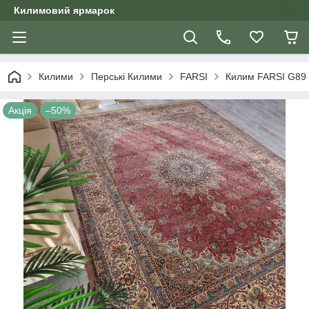
Килимовий ярмарок
Килими
Перські Килими
FARSI
Килим FARSI G89 
Акція
–50%