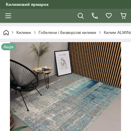
Килимовий ярмарок
Килими
Гобелени і Безворсові килими
Килим ALMINA
Акція