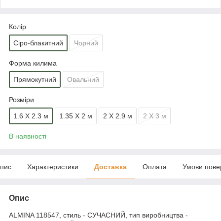
Колір
Сіро-блакитний
Чорний
Форма килима
Прямокутний
Овальний
Розміри
1.6 Х 2.3 м
1.35 Х 2 м
2 Х 2.9 м
2 Х 3 м
В наявності
пис
Характеристики
Доставка
Оплата
Умови пове
Опис
ALMINA 118547, стиль - СУЧАСНИЙ, тип виробництва -